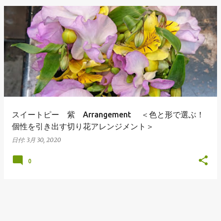
ーション ガマズミ ブプレニウム Arrangement Oriental-
Hybrids Lithianus Anthrum Buprenium Japanese
andromeda Alchemilla オリエンタルユリ（シベリア） リ
シアンサス アンスリューム ブプレニウム アセビ アルケミラ
Arrangement Tulips Sweet pea Carnation Hypericum
Green bell Pink Jasmine Leather fan チューリップ スイト
ピー カーネーション ヒペリカム グリーンベル ハゴロモジャ
スミン レザーファン Arrangement Rose (Eve Piazze)
Symphoricarpos albus Grape ivy バラ（イヴピアチェ）
スイートピー 紫 Arrangement ＜色と形で選ぶ！
シンフォリカルフォス グレープアイビー Arrangement
個性を引き出す切り花アレンジメント＞
Rose Carnation Eustoma Sankirai Hagoromo Jasmine
日付:
3月 30, 2020
Geranium バラ（イヴピアチェ） カーネーション トルコキ
キョウ サンキライ ハゴロモジャスミン ゼラニューム
0
Arrangement Rose Ammi visnaga（Green Mist）
buprenium tulip c...