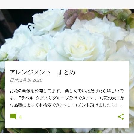
投
稿
アレンジメント まとめ
日付:
2月 19, 2020
お花の画像を公開してます。 楽しんでいただけたら嬉しいで
す。 ”ラベル”タグよりグループ分けできます。 お花の大まか
な品種によっても検索できます。 コメント頂けましたらお好
きな画像をご自由にお使いくださいませ。 Arrangement
0
Rose stock Hydrangea バラ（ティネケ） ストック アジサ
イ Arrangement Tulips Cherry tree Carnation
Viburnum Buprenium チューリップ サクラコマチ カーネ