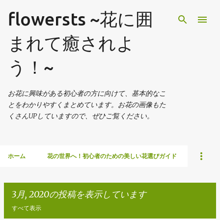
スキップしてメイン コンテンツに移動
flowersts ~花に囲
まれて癒されよ
う！~
お花に興味がある初心者の方に向けて、基本的なこ
とをわかりやすくまとめています。お花の画像もた
くさんUPしていますので、ぜひご覧ください。
ホーム
花の世界へ！初心者のための美しい花選びガイド
3月, 2020の投稿を表示しています
すべて表示