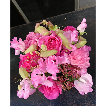
andromeda Alchemilla オリエンタルユリ（シベリア） リ
シアンサス アンスリューム ブプレニウム アセビ アルケミラ
Arrangement Tulips Sweet pea Carnation Hypericum
Green bell Pink Jasmine Leather fan チューリップ スイト
ピー カーネーション ヒペリカム グリーンベル ハゴロモジャ
スミン レザーファン Arrangement Rose (Eve Piazze)
Symphoricarpos albus Grape ivy バラ（イヴピアチェ）
シンフォリカルフォス グレープアイビー Arrangement
Rose Carnation Eustoma Sankirai Hagoromo Jasmine
Geranium バラ（イヴピアチェ） カーネーション トルコキ
キョウ サンキライ ハゴロモジャスミン ゼラニューム
Arrangement Rose Ammi visnaga（Green Mist）
buprenium tulip c...