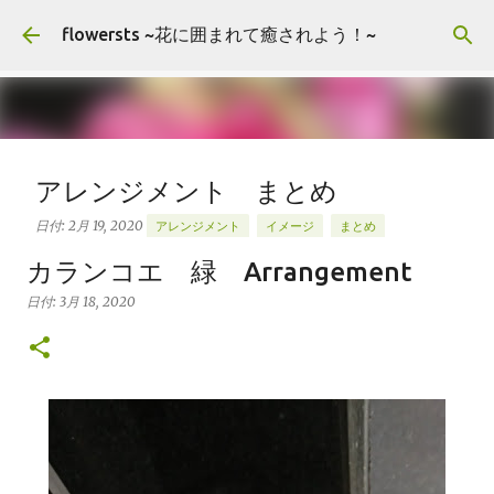
スキップしてメイン コンテンツに移動
flowersts ~花に囲まれて癒されよう！~
アレンジメント まとめ
日付:
2月 19, 2020
アレンジメント
イメージ
まとめ
お花の画像を公開してます。 楽しんでいただけたら嬉しいで
カランコエ 緑 Arrangement
す。 ”ラベル”タグよりグループ分けできます。 お花の大まか
日付:
3月 18, 2020
な品種によっても検索できます。 コメント頂けましたらお好
きな画像をご自由にお使いくださいませ。 Arrangement
0
Rose stock Hydrangea バラ（ティネケ） ストック アジサ
イ Arrangement Tulips Cherry tree Carnation
Viburnum Buprenium チューリップ サクラコマチ カーネ
ーション ガマズミ ブプレニウム Arrangement Oriental-
Hybrids Lithianus Anthrum Buprenium Japanese