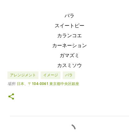
バラ
スイートピー
カランコエ
カーネーション
ガマズミ
カスミソウ
アレンジメント
イメージ
バラ
場所:
日本、〒104-0061 東京都中央区銀座
コ
メ