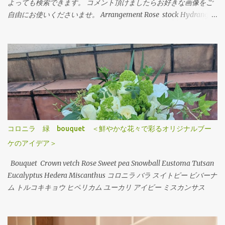
よっても検索できます。 コメント頂けましたらお好きな画像をご
自由にお使いくださいませ。 Arrangement Rose stock Hydrangea
バラ（ティネケ） ストック アジサイ Arrangement Tulips Cherry
tree Carnation Viburnum Buprenium チューリップ サクラコマチ
カーネーション ガマズミ ブプレニウム Arrangement Oriental-
Hybrids Lithianus Anthrum Buprenium Japanese andromeda
Alchemilla オリエンタルユリ（シベリア） リシアンサス アンスリ
ューム ブプレニウム アセビ アルケミラ Arrangement Tulips Sweet
pea Carnation Hypericum Green bell Pink Jasmine Leather fan チ
ューリップ スイトピー カーネーション ヒペリカム グリーンベル
ハゴロモジャスミン レザーファン Arrangement Rose (Eve Piazze)
コロニラ 緑 bouquet ＜鮮やかな花々で彩るオリジナルブー
Symphoricarpos albus Grape ivy バラ（イヴピアチェ） シンフォ
ケのアイデア＞
リカルフォス グレープアイビー Arrangement Rose Carnation
Eustoma Sankirai Hagoromo Jasmine Geranium バラ（イヴピア
Bouquet Crown vetch Rose Sweet pea Snowball Eustoma Tutsan
チェ） カーネーション トルコキキョウ サンキライ ハゴロモジャス
Eucalyptus Hedera Miscanthus コロニラ バラ スイトピー ビバーナ
ミン ゼラニューム Arrangement Rose Ammi visnaga（Green
ム トルコキキョウ ヒペリカム ユーカリ アイビー ミスカンサス
Mist） buprenium tulip c...