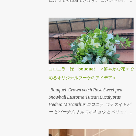
によっても検索できます。 コメント頂けま
したらお好きな画像をご自由にお使いくださ
いませ。 Arrangement Rose stock
Hydrangea バラ（ティネケ） ストック アジ
サイ Arrangement Tulips Cherry tree
Carnation Viburnum Buprenium チューリッ
プ サクラコマチ カーネーション ガマズミ ブ
プレニウム Arrangement Oriental-Hybrids
Lithianus Anthrum Buprenium Japanese
andromeda Alchemilla オリエンタルユリ
コロニラ 緑 bouquet ＜鮮やかな花々で
（シベリア） リシアンサス アンスリューム
彩るオリジナルブーケのアイデア＞
ブプレニウム アセビ アルケミラ
Arrangement Tulips Sweet pea Carnation
Bouquet Crown vetch Rose Sweet pea
Hypericum Green bell Pink Jasmine Leather
Snowball Eustoma Tutsan Eucalyptus
fan チューリップ スイトピー カーネーショ
Hedera Miscanthus コロニラ バラ スイトピ
ン ヒペリカム グリーンベル ハゴロモジャス
ー ビバーナム トルコキキョウ ヒペリカム ユ
ミン レザーファン Arrangement Rose (Eve
ーカリ アイビー ミスカンサス
Piazze) Symphoricarpos albus Grape ivy バ
ラ（イヴピアチェ） シンフォリカルフォス