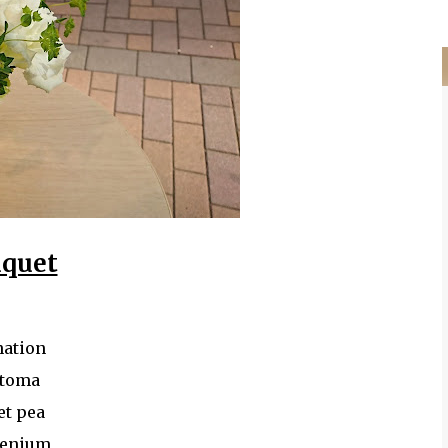
アイビー Arrangement Rose Carnation Eustoma
イヴピアチェ） カーネーション トルコキキョウ サンキライ ハゴロモジャスミン
buprenium tulip c...
quet
nation
toma
et pea
enium