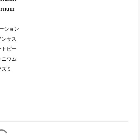
urnum
ーション
アンサス
ートピー
レニウム
マズミ