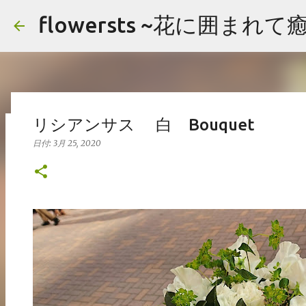
flowersts ~花に囲まれ
リシアンサス 白 Bouquet
アレンジメント まとめ
日付:
3月 25, 2020
日付:
2月 19, 2020
アレンジメント
イメージ
まとめ
お花の画像を公開してます。 楽しんでいただけたら嬉しいです。
よっても検索できます。 コメント頂けましたらお好きな画像をご自由にお
Hydrangea バラ（ティネケ） ストック アジサイ Arrangement Tuli
リップ サクラコマチ カーネーション ガマズミ ブプレニウム Arrangement 
0
Japanese andromeda Alchemilla オリエンタルユリ
Arrangement Tulips Sweet pea Carnation Hypericum 
ネーション ヒペリカム グリーンベル ハゴロモジャスミン レザーファン Arran