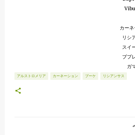
Vib
カーネ
リシ
スイ
ブプ
ガ
アルストロメリア
カーネーション
ブーケ
リシアンサス
コ
メ