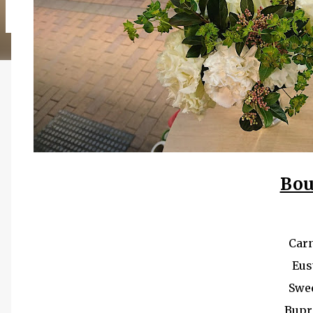
albus Grape ivy バラ（イヴピアチェ） シンフォリカルフォス グレープ
Sankirai Hagoromo Jasmine Geranium バラ（
ゼラニューム Arrangement Rose Ammi visnaga（Green Mist） 
Bou
Car
Eus
Swe
Bupr