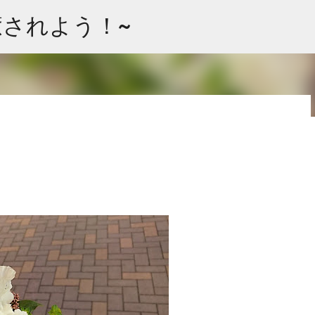
スキップしてメイン コンテンツに移動
て癒されよう！~
 ”ラベル”タグよりグループ分けできます。 お花の大まかな品種に
使いくださいませ。 Arrangement Rose stock
ps Cherry tree Carnation Viburnum Buprenium チュー
Oriental-Hybrids Lithianus Anthrum Buprenium
（シベリア） リシアンサス アンスリューム ブプレニウム アセビ アルケミラ
Green bell Pink Jasmine Leather fan チューリップ スイトピー カー
gement Rose (Eve Piazze) Symphoricarpos