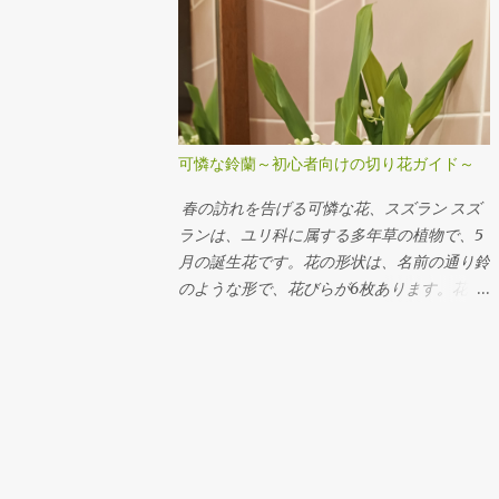
グレープアイビー Arrangement Rose
Carnation Eustoma Sankirai Hagoromo
Jasmine Geranium バラ（イヴピアチェ） カ
ーネーション トルコキキョウ サンキライ ハ
ゴロモジャスミン ゼラニューム
Arrangement Rose Ammi visnaga（Green
可憐な鈴蘭～初心者向けの切り花ガイド～
Mist） buprenium tulip c...
春の訪れを告げる可憐な花、スズラン スズ
ランは、ユリ科に属する多年草の植物で、5
月の誕生花です。花の形状は、名前の通り鈴
のような形で、花びらが6枚あります。花の
色は白やピンク系がほとんどです。 スズラ
ンの特徴 スズランは、ヨーロッパからアジ
アまで広い範囲で見られます。草丈は5～10
センチほどと低く、1センチほどの鈴のよう
な花が並んで咲き、清楚な雰囲気が人気で
す。 スズランの花言葉 スズランの花言葉は
「純粋」「純潔」「謙虚」です。ヨーロッパ