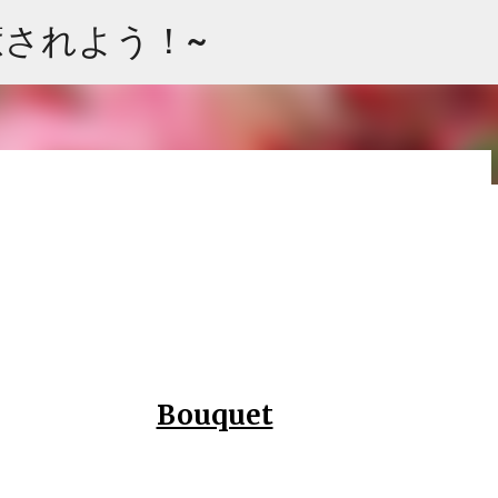
スキップしてメイン コンテンツに移動
て癒されよう！~
 ”ラベル”タグよりグループ分けできます。 お花の大まかな品種に
使いくださいませ。 Arrangement Rose stock
ps Cherry tree Carnation Viburnum Buprenium チュー
Oriental-Hybrids Lithianus Anthrum Buprenium
Bouquet
（シベリア） リシアンサス アンスリューム ブプレニウム アセビ アルケミラ
Green bell Pink Jasmine Leather fan チューリップ スイトピー カー
gement Rose (Eve Piazze) Symphoricarpos