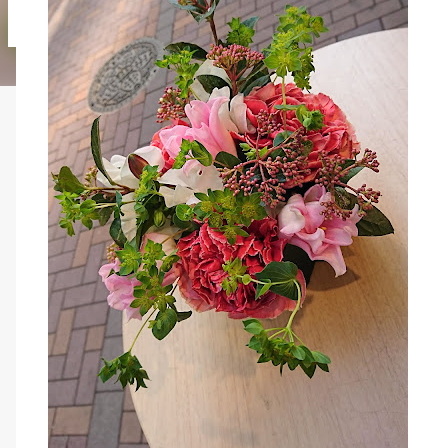
albus Grape ivy バラ（イヴピアチェ） シンフォリカルフォス グレープ
Sankirai Hagoromo Jasmine Geranium バラ（
ゼラニューム Arrangement Rose Ammi visnaga（Green Mist） 