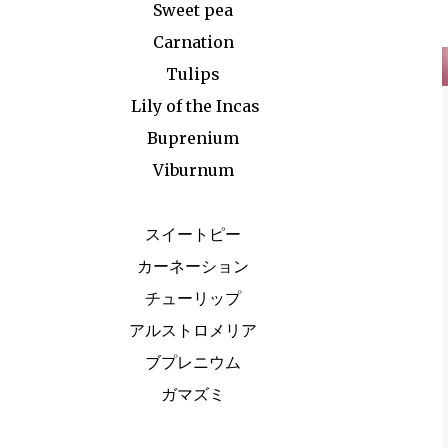
アイビー Arrangement Rose Carnation Eustoma
Sweet pea
イヴピアチェ） カーネーション トルコキキョウ サンキライ ハゴロモジャスミン
Carnation
buprenium tulip c...
Tulips
Lily of the Incas
Buprenium
Viburnum
スイートピー
カーネーション
チューリップ
アルストロメリア
ブプレニウム
ガマズミ