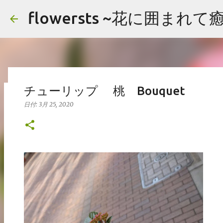
flowersts ~花に囲まれ
チューリップ 桃 Bouquet
アレンジメント まとめ
日付:
3月 25, 2020
日付:
2月 19, 2020
アレンジメント
イメージ
まとめ
お花の画像を公開してます。 楽しんでいただけたら嬉しいです。
よっても検索できます。 コメント頂けましたらお好きな画像をご自由にお
Hydrangea バラ（ティネケ） ストック アジサイ Arrangement Tuli
リップ サクラコマチ カーネーション ガマズミ ブプレニウム Arrangement 
0
Japanese andromeda Alchemilla オリエンタルユリ
Arrangement Tulips Sweet pea Carnation Hypericum 
ネーション ヒペリカム グリーンベル ハゴロモジャスミン レザーファン Arran