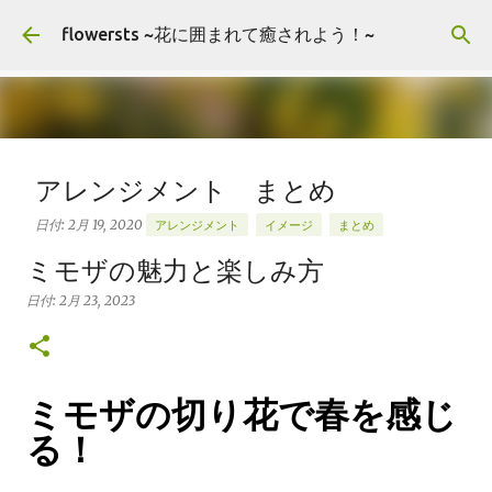
スキップしてメイン コンテンツに移動
flowersts ~花に囲まれて癒されよう！~
アレンジメント まとめ
日付:
2月 19, 2020
アレンジメント
イメージ
まとめ
お花の画像を公開してます。 楽しんでいただけたら嬉しいで
ミモザの魅力と楽しみ方
す。 ”ラベル”タグよりグループ分けできます。 お花の大まか
日付:
2月 23, 2023
な品種によっても検索できます。 コメント頂けましたらお好
きな画像をご自由にお使いくださいませ。 Arrangement
0
Rose stock Hydrangea バラ（ティネケ） ストック アジサ
イ Arrangement Tulips Cherry tree Carnation
ミモザの切り花で春を感じ
Viburnum Buprenium チューリップ サクラコマチ カーネ
る！
ーション ガマズミ ブプレニウム Arrangement Oriental-
Hybrids Lithianus Anthrum Buprenium Japanese