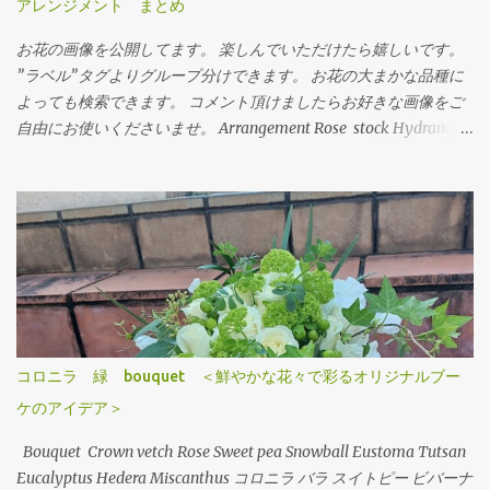
アレンジメント まとめ
お花の画像を公開してます。 楽しんでいただけたら嬉しいです。
”ラベル”タグよりグループ分けできます。 お花の大まかな品種に
よっても検索できます。 コメント頂けましたらお好きな画像をご
自由にお使いくださいませ。 Arrangement Rose stock Hydrangea
バラ（ティネケ） ストック アジサイ Arrangement Tulips Cherry
tree Carnation Viburnum Buprenium チューリップ サクラコマチ
カーネーション ガマズミ ブプレニウム Arrangement Oriental-
Hybrids Lithianus Anthrum Buprenium Japanese andromeda
Alchemilla オリエンタルユリ（シベリア） リシアンサス アンスリ
ューム ブプレニウム アセビ アルケミラ Arrangement Tulips Sweet
pea Carnation Hypericum Green bell Pink Jasmine Leather fan チ
ューリップ スイトピー カーネーション ヒペリカム グリーンベル
ハゴロモジャスミン レザーファン Arrangement Rose (Eve Piazze)
コロニラ 緑 bouquet ＜鮮やかな花々で彩るオリジナルブー
Symphoricarpos albus Grape ivy バラ（イヴピアチェ） シンフォ
ケのアイデア＞
リカルフォス グレープアイビー Arrangement Rose Carnation
Eustoma Sankirai Hagoromo Jasmine Geranium バラ（イヴピア
Bouquet Crown vetch Rose Sweet pea Snowball Eustoma Tutsan
チェ） カーネーション トルコキキョウ サンキライ ハゴロモジャス
Eucalyptus Hedera Miscanthus コロニラ バラ スイトピー ビバーナ