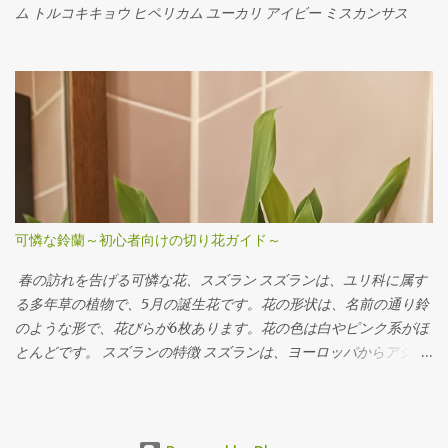
ミン ゼラニューム Arrangement Rose Ammi visnaga（Green
ム トルコキキョウ ヒペリカム ユーカリ アイビー ミスカンサス
Mist） buprenium tulip c...
可憐な鈴蘭～初心者向けの切り花ガイド～
春の訪れを告げる可憐な花、スズラン スズランは、ユリ科に属す
る多年草の植物で、5月の誕生花です。花の形状は、名前の通り鈴
のような形で、花びらが6枚あります。花の色は白やピンク系がほ
とんどです。 スズランの特徴 スズランは、ヨーロッパからアジア
まで広い範囲で見られます。草丈は5～10センチほどと低く、1セ
ンチほどの鈴のような花が並んで咲き、清楚な雰囲気が人気で
す。 スズランの花言葉 スズランの花言葉は「純粋」「純潔」「謙