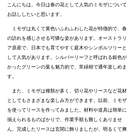
andromeda Alchemilla オリエンタルユリ（シベリア） リ
こんにちは。今日は春の花として人気のミモザについて
シアンサス アンスリューム ブプレニウム アセビ アルケミラ
お話ししたいと思います。
Arrangement Tulips Sweet pea Carnation Hypericum
Green bell Pink Jasmine Leather fan チューリップ スイト
ミモザは丸くて黄色いふわふわした花が特徴的で、春
ピー カーネーション ヒペリカム グリーンベル ハゴロモジャ
の訪れを感じさせる可憐な姿があります。オーストラリ
スミン レザーファン Arrangement Rose (Eve Piazze)
Symphoricarpos albus Grape ivy バラ（イヴピアチェ）
ア原産で、日本でも育てやすく庭木やシンボルツリーと
シンフォリカルフォス グレープアイビー Arrangement
して人気があります。シルバーリーフと呼ばれる銀色が
Rose Carnation Eustoma Sankirai Hagoromo Jasmine
かったグリーンの葉も魅力的で、常緑樹で通年楽しめま
Geranium バラ（イヴピアチェ） カーネーション トルコキ
キョウ サンキライ ハゴロモジャスミン ゼラニューム
す。
Arrangement Rose Ammi visnaga（Green Mist）
buprenium tulip c...
また、ミモザは種類が多く、切り花やリースなど花材
としてもさまざまな楽しみ方ができます。以前、ミモザ
を使ってリースを作ってみました。材料や道具は簡単に
揃えられるものばかりで、作業手順も難しくありませ
ん。完成したリースは玄関に飾りましたが、明るくて爽