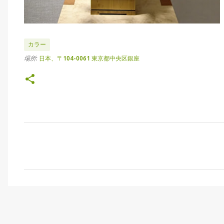
カラー
場所:
日本、〒104-0061 東京都中央区銀座
コ
メ
ン
ト