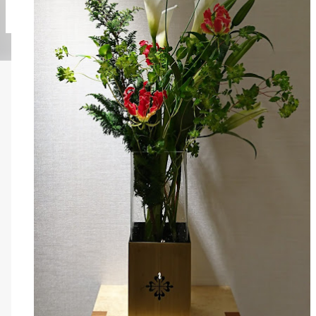
albus Grape ivy バラ（イヴピアチェ） シンフォリカルフォス グレープ
Sankirai Hagoromo Jasmine Geranium バラ（
ゼラニューム Arrangement Rose Ammi visnaga（Green Mist） 