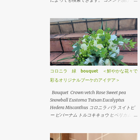
によっても検索できます。 コメント頂けま
したらお好きな画像をご自由にお使いくださ
いませ。 Arrangement Rose stock
Hydrangea バラ（ティネケ） ストック アジ
サイ Arrangement Tulips Cherry tree
Carnation Viburnum Buprenium チューリッ
プ サクラコマチ カーネーション ガマズミ ブ
プレニウム Arrangement Oriental-Hybrids
Lithianus Anthrum Buprenium Japanese
andromeda Alchemilla オリエンタルユリ
コロニラ 緑 bouquet ＜鮮やかな花々で
（シベリア） リシアンサス アンスリューム
彩るオリジナルブーケのアイデア＞
ブプレニウム アセビ アルケミラ
Arrangement Tulips Sweet pea Carnation
Bouquet Crown vetch Rose Sweet pea
Hypericum Green bell Pink Jasmine Leather
Snowball Eustoma Tutsan Eucalyptus
fan チューリップ スイトピー カーネーショ
Hedera Miscanthus コロニラ バラ スイトピ
ン ヒペリカム グリーンベル ハゴロモジャス
ー ビバーナム トルコキキョウ ヒペリカム ユ
ミン レザーファン Arrangement Rose (Eve
ーカリ アイビー ミスカンサス
Piazze) Symphoricarpos albus Grape ivy バ
ラ（イヴピアチェ） シンフォリカルフォス