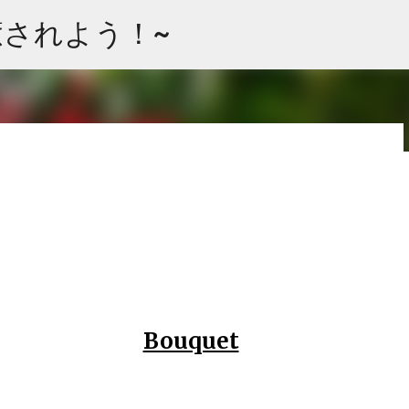
スキップしてメイン コンテンツに移動
て癒されよう！~
 ”ラベル”タグよりグループ分けできます。 お花の大まかな品種に
使いくださいませ。 Arrangement Rose stock
ps Cherry tree Carnation Viburnum Buprenium チュー
Oriental-Hybrids Lithianus Anthrum Buprenium
Bouquet
（シベリア） リシアンサス アンスリューム ブプレニウム アセビ アルケミラ
Green bell Pink Jasmine Leather fan チューリップ スイトピー カー
gement Rose (Eve Piazze) Symphoricarpos