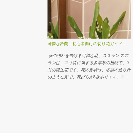
グレープアイビー Arrangement Rose
Carnation Eustoma Sankirai Hagoromo
Jasmine Geranium バラ（イヴピアチェ） カ
ーネーション トルコキキョウ サンキライ ハ
ゴロモジャスミン ゼラニューム
Arrangement Rose Ammi visnaga（Green
可憐な鈴蘭～初心者向けの切り花ガイド～
Mist） buprenium tulip c...
春の訪れを告げる可憐な花、スズラン スズ
ランは、ユリ科に属する多年草の植物で、5
月の誕生花です。花の形状は、名前の通り鈴
のような形で、花びらが6枚あります。花の
色は白やピンク系がほとんどです。 スズラ
ンの特徴 スズランは、ヨーロッパからアジ
アまで広い範囲で見られます。草丈は5～10
センチほどと低く、1センチほどの鈴のよう
な花が並んで咲き、清楚な雰囲気が人気で
す。 スズランの花言葉 スズランの花言葉は
「純粋」「純潔」「謙虚」です。ヨーロッパ