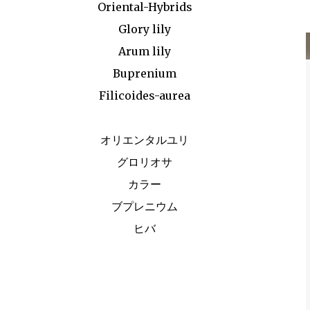
アイビー Arrangement Rose Carnation Eustoma
Oriental-Hybrids
イヴピアチェ） カーネーション トルコキキョウ サンキライ ハゴロモジャスミン
Glory lily
buprenium tulip c...
Arum lily
Buprenium
Filicoides-aurea
オリエンタルユリ
グロリオサ
カラー
ブプレニウム
ヒバ