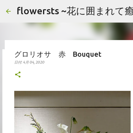
flowersts ~花に囲まれ
グロリオサ 赤 Bouquet
アレンジメント まとめ
日付:
4月 04, 2020
日付:
2月 19, 2020
アレンジメント
イメージ
まとめ
お花の画像を公開してます。 楽しんでいただけたら嬉しいです。
よっても検索できます。 コメント頂けましたらお好きな画像をご自由にお
Hydrangea バラ（ティネケ） ストック アジサイ Arrangement Tuli
リップ サクラコマチ カーネーション ガマズミ ブプレニウム Arrangement 
0
Japanese andromeda Alchemilla オリエンタルユリ
Arrangement Tulips Sweet pea Carnation Hypericum 
ネーション ヒペリカム グリーンベル ハゴロモジャスミン レザーファン Arran