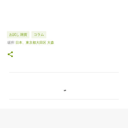
お試し 雑貨
コラム
場所:
日本、東京都大田区 大森
コ
メ
ン
ト