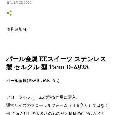
Arrangement Tulips Sweet pea Carnation Hypericum
日付:
1月 29, 2020
Green bell Pink Jasmine Leather fan チューリップ スイト
ピー カーネーション ヒペリカム グリーンベル ハゴロモジャ
スミン レザーファン Arrangement Rose (Eve Piazze)
Symphoricarpos albus Grape ivy バラ（イヴピアチェ）
道具追加分
シンフォリカルフォス グレープアイビー Arrangement
Rose Carnation Eustoma Sankirai Hagoromo Jasmine
Geranium バラ（イヴピアチェ） カーネーション トルコキ
キョウ サンキライ ハゴロモジャスミン ゼラニューム
Arrangement Rose Ammi visnaga（Green Mist）
パール金属 EEスイーツ ステンレス
buprenium tulip c...
製 セルクル 型 15cm D-4928
パール金属(PEARL METAL)
フローラルフォームの型抜き用に購入。
通常サイズのフローラルフォーム（４８入り）ではなく
倍（24入り）の大きさのものだと横幅のむだはなくな