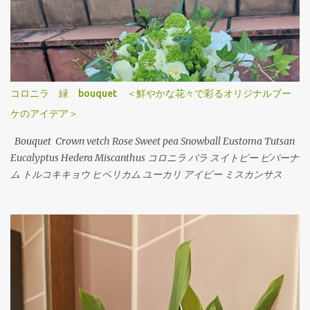
Hybrids Lithianus Anthrum Buprenium Japanese andromeda
Alchemilla オリエンタルユリ（シベリア） リシアンサス アンスリ
ューム ブプレニウム アセビ アルケミラ Arrangement Tulips Sweet
pea Carnation Hypericum Green bell Pink Jasmine Leather fan チ
ューリップ スイトピー カーネーション ヒペリカム グリーンベル
ハゴロモジャスミン レザーファン Arrangement Rose (Eve Piazze)
コロニラ 緑 bouquet ＜鮮やかな花々で彩るオリジナルブー
Symphoricarpos albus Grape ivy バラ（イヴピアチェ） シンフォ
ケのアイデア＞
リカルフォス グレープアイビー Arrangement Rose Carnation
Eustoma Sankirai Hagoromo Jasmine Geranium バラ（イヴピア
Bouquet Crown vetch Rose Sweet pea Snowball Eustoma Tutsan
チェ） カーネーション トルコキキョウ サンキライ ハゴロモジャス
Eucalyptus Hedera Miscanthus コロニラ バラ スイトピー ビバーナ
ミン ゼラニューム Arrangement Rose Ammi visnaga（Green
ム トルコキキョウ ヒペリカム ユーカリ アイビー ミスカンサス
Mist） buprenium tulip c...