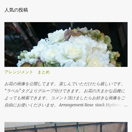
人気の投稿
アレンジメント まとめ
お花の画像を公開してます。 楽しんでいただけたら嬉しいです。
”ラベル”タグよりグループ分けできます。 お花の大まかな品種に
よっても検索できます。 コメント頂けましたらお好きな画像をご
自由にお使いくださいませ。 Arrangement Rose stock Hydrangea
バラ（ティネケ） ストック アジサイ Arrangement Tulips Cherry
tree Carnation Viburnum Buprenium チューリップ サクラコマチ
カーネーション ガマズミ ブプレニウム Arrangement Oriental-