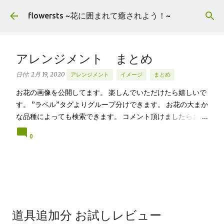
スキップしてメイン コンテンツに移動
flowersts ~花に囲まれて癒されよう！~
アレンジメント まとめ
日付:
2月 19, 2020
アレンジメント
イメージ
まとめ
お花の画像を公開してます。 楽しんでいただけたら嬉しいで
す。 ”ラベル”タグよりグループ分けできます。 お花の大まか
な品種によっても検索できます。 コメント頂けましたらお好
きな画像をご自由にお使いくださいませ。 Arrangement
0
Rose stock Hydrangea バラ（ティネケ） ストック アジサ
イ Arrangement Tulips Cherry tree Carnation
Viburnum Buprenium チューリップ サクラコマチ カーネ
ーション ガマズミ ブプレニウム Arrangement Oriental-
Hybrids Lithianus Anthrum Buprenium Japanese
andromeda Alchemilla オリエンタルユリ（シベリア） リ
シアンサス アンスリューム ブプレニウム アセビ アルケミラ
道具追加分 お試しレビュー