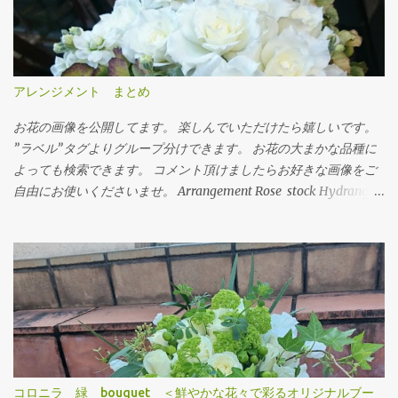
アレンジメント まとめ
お花の画像を公開してます。 楽しんでいただけたら嬉しいです。
”ラベル”タグよりグループ分けできます。 お花の大まかな品種に
よっても検索できます。 コメント頂けましたらお好きな画像をご
自由にお使いくださいませ。 Arrangement Rose stock Hydrangea
バラ（ティネケ） ストック アジサイ Arrangement Tulips Cherry
tree Carnation Viburnum Buprenium チューリップ サクラコマチ
カーネーション ガマズミ ブプレニウム Arrangement Oriental-
Hybrids Lithianus Anthrum Buprenium Japanese andromeda
Alchemilla オリエンタルユリ（シベリア） リシアンサス アンスリ
ューム ブプレニウム アセビ アルケミラ Arrangement Tulips Sweet
pea Carnation Hypericum Green bell Pink Jasmine Leather fan チ
ューリップ スイトピー カーネーション ヒペリカム グリーンベル
ハゴロモジャスミン レザーファン Arrangement Rose (Eve Piazze)
コロニラ 緑 bouquet ＜鮮やかな花々で彩るオリジナルブー