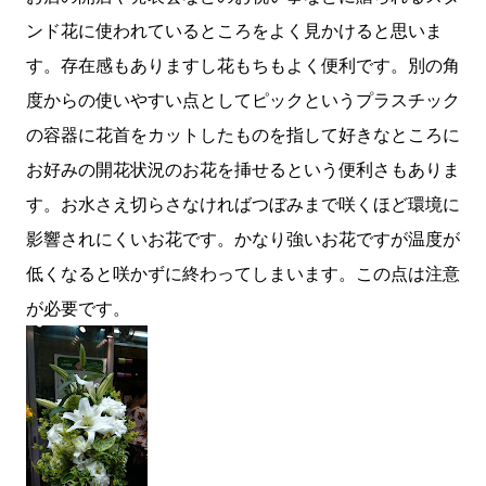
andromeda Alchemilla オリエンタルユリ（シベリア） リ
ンド花に使われているところをよく見かけると思いま
シアンサス アンスリューム ブプレニウム アセビ アルケミラ
Arrangement Tulips Sweet pea Carnation Hypericum
す。存在感もありますし花もちもよく便利です。別の角
Green bell Pink Jasmine Leather fan チューリップ スイト
度からの使いやすい点としてピックというプラスチック
ピー カーネーション ヒペリカム グリーンベル ハゴロモジャ
の容器に花首をカットしたものを指して好きなところに
スミン レザーファン Arrangement Rose (Eve Piazze)
Symphoricarpos albus Grape ivy バラ（イヴピアチェ）
お好みの開花状況のお花を挿せるという便利さもありま
シンフォリカルフォス グレープアイビー Arrangement
す。お水さえ切らさなければつぼみまで咲くほど環境に
Rose Carnation Eustoma Sankirai Hagoromo Jasmine
影響されにくいお花です。かなり強いお花ですが温度が
Geranium バラ（イヴピアチェ） カーネーション トルコキ
キョウ サンキライ ハゴロモジャスミン ゼラニューム
低くなると咲かずに終わってしまいます。この点は注意
Arrangement Rose Ammi visnaga（Green Mist）
が必要です。
buprenium tulip c...