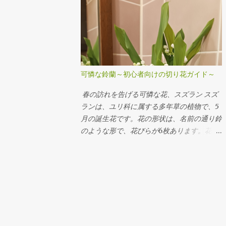
グレープアイビー Arrangement Rose
Carnation Eustoma Sankirai Hagoromo
Jasmine Geranium バラ（イヴピアチェ） カ
ーネーション トルコキキョウ サンキライ ハ
ゴロモジャスミン ゼラニューム
Arrangement Rose Ammi visnaga（Green
可憐な鈴蘭～初心者向けの切り花ガイド～
Mist） buprenium tulip c...
春の訪れを告げる可憐な花、スズラン スズ
ランは、ユリ科に属する多年草の植物で、5
月の誕生花です。花の形状は、名前の通り鈴
のような形で、花びらが6枚あります。花の
色は白やピンク系がほとんどです。 スズラ
ンの特徴 スズランは、ヨーロッパからアジ
アまで広い範囲で見られます。草丈は5～10
センチほどと低く、1センチほどの鈴のよう
な花が並んで咲き、清楚な雰囲気が人気で
す。 スズランの花言葉 スズランの花言葉は
「純粋」「純潔」「謙虚」です。ヨーロッパ