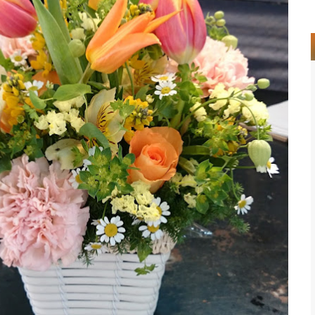
アイビー Arrangement Rose Carnation Eustoma
イヴピアチェ） カーネーション トルコキキョウ サンキライ ハゴロモジャスミン
buprenium tulip c...