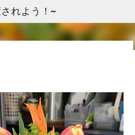
スキップしてメイン コンテンツに移動
て癒されよう！~
 ”ラベル”タグよりグループ分けできます。 お花の大まかな品種に
使いくださいませ。 Arrangement Rose stock
ps Cherry tree Carnation Viburnum Buprenium チュー
Oriental-Hybrids Lithianus Anthrum Buprenium
（シベリア） リシアンサス アンスリューム ブプレニウム アセビ アルケミラ
Green bell Pink Jasmine Leather fan チューリップ スイトピー カー
gement Rose (Eve Piazze) Symphoricarpos