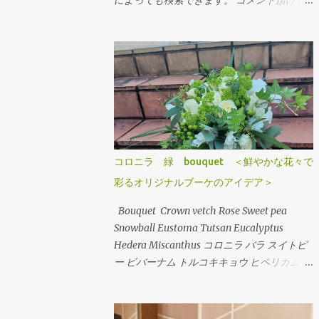
によっても検索できます。 コメント頂けま
したらお好きな画像をご自由にお使いくださ
いませ。 Arrangement Rose stock
Hydrangea バラ（ティネケ） ストック アジ
サイ Arrangement Tulips Cherry tree
Carnation Viburnum Buprenium チューリッ
プ サクラコマチ カーネーション ガマズミ ブ
プレニウム Arrangement Oriental-Hybrids
Lithianus Anthrum Buprenium Japanese
andromeda Alchemilla オリエンタルユリ
コロニラ 緑 bouquet ＜鮮やかな花々で
（シベリア） リシアンサス アンスリューム
彩るオリジナルブーケのアイデア＞
ブプレニウム アセビ アルケミラ
Arrangement Tulips Sweet pea Carnation
Bouquet Crown vetch Rose Sweet pea
Hypericum Green bell Pink Jasmine Leather
Snowball Eustoma Tutsan Eucalyptus
fan チューリップ スイトピー カーネーショ
Hedera Miscanthus コロニラ バラ スイトピ
ン ヒペリカム グリーンベル ハゴロモジャス
ー ビバーナム トルコキキョウ ヒペリカム ユ
ミン レザーファン Arrangement Rose (Eve
ーカリ アイビー ミスカンサス
Piazze) Symphoricarpos albus Grape ivy バ
ラ（イヴピアチェ） シンフォリカルフォス