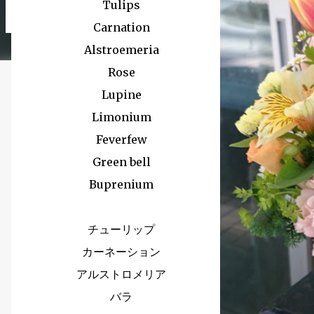
albus Grape ivy バラ（イヴピアチェ） シンフォリカルフォス グレープ
Tulips
Sankirai Hagoromo Jasmine Geranium バラ（
Carnation
ゼラニューム Arrangement Rose Ammi visnaga（Green Mist） 
Alstroemeria
Rose
Lupine
Limonium
Feverfew
Green bell
Buprenium
チューリップ
カーネーション
アルストロメリア
バラ