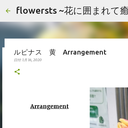
flowersts ~花に囲まれ
ルピナス 黄 Arrangement
アレンジメント まとめ
日付:
1月 16, 2020
日付:
2月 19, 2020
アレンジメント
イメージ
まとめ
お花の画像を公開してます。 楽しんでいただけたら嬉しいです。
よっても検索できます。 コメント頂けましたらお好きな画像をご自由にお
Hydrangea バラ（ティネケ） ストック アジサイ Arrangement Tuli
リップ サクラコマチ カーネーション ガマズミ ブプレニウム Arrangement 
Arrangement
0
Japanese andromeda Alchemilla オリエンタルユリ
Arrangement Tulips Sweet pea Carnation Hypericum 
ネーション ヒペリカム グリーンベル ハゴロモジャスミン レザーファン Arran