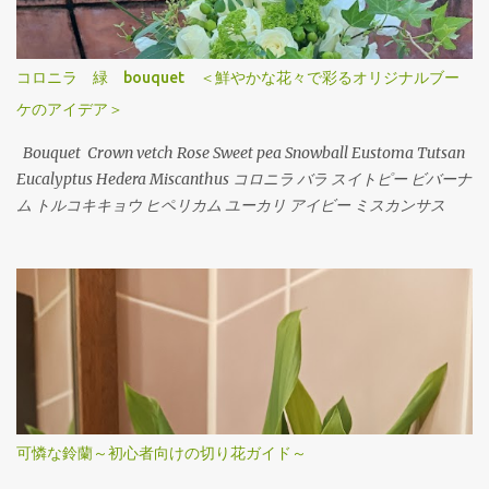
pea Carnation Hypericum Green bell Pink Jasmine Leather fan チ
ューリップ スイトピー カーネーション ヒペリカム グリーンベル
ハゴロモジャスミン レザーファン Arrangement Rose (Eve Piazze)
コロニラ 緑 bouquet ＜鮮やかな花々で彩るオリジナルブー
Symphoricarpos albus Grape ivy バラ（イヴピアチェ） シンフォ
ケのアイデア＞
リカルフォス グレープアイビー Arrangement Rose Carnation
Eustoma Sankirai Hagoromo Jasmine Geranium バラ（イヴピア
Bouquet Crown vetch Rose Sweet pea Snowball Eustoma Tutsan
チェ） カーネーション トルコキキョウ サンキライ ハゴロモジャス
Eucalyptus Hedera Miscanthus コロニラ バラ スイトピー ビバーナ
ミン ゼラニューム Arrangement Rose Ammi visnaga（Green
ム トルコキキョウ ヒペリカム ユーカリ アイビー ミスカンサス
Mist） buprenium tulip c...
可憐な鈴蘭～初心者向けの切り花ガイド～