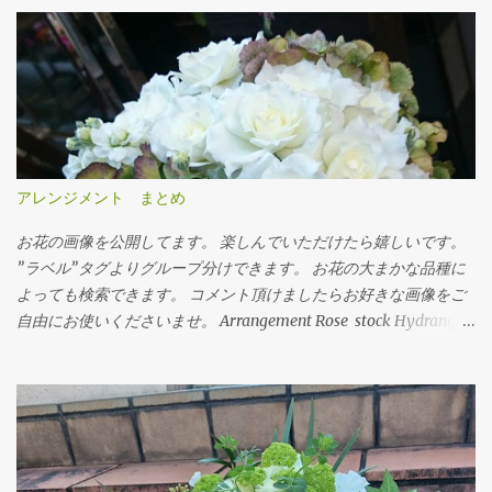
アレンジメント まとめ
お花の画像を公開してます。 楽しんでいただけたら嬉しいです。
”ラベル”タグよりグループ分けできます。 お花の大まかな品種に
よっても検索できます。 コメント頂けましたらお好きな画像をご
自由にお使いくださいませ。 Arrangement Rose stock Hydrangea
バラ（ティネケ） ストック アジサイ Arrangement Tulips Cherry
tree Carnation Viburnum Buprenium チューリップ サクラコマチ
カーネーション ガマズミ ブプレニウム Arrangement Oriental-
Hybrids Lithianus Anthrum Buprenium Japanese andromeda
Alchemilla オリエンタルユリ（シベリア） リシアンサス アンスリ
ューム ブプレニウム アセビ アルケミラ Arrangement Tulips Sweet