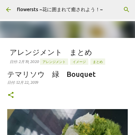
スキップしてメイン コンテンツに移動
flowersts ~花に囲まれて癒されよう！~
アレンジメント まとめ
日付:
2月 19, 2020
アレンジメント
イメージ
まとめ
お花の画像を公開してます。 楽しんでいただけたら嬉しいで
テマリソウ 緑 Bouquet
す。 ”ラベル”タグよりグループ分けできます。 お花の大まか
日付:
12月 22, 2019
な品種によっても検索できます。 コメント頂けましたらお好
きな画像をご自由にお使いくださいませ。 Arrangement
0
Rose stock Hydrangea バラ（ティネケ） ストック アジサ
イ Arrangement Tulips Cherry tree Carnation
Viburnum Buprenium チューリップ サクラコマチ カーネ
ーション ガマズミ ブプレニウム Arrangement Oriental-
Hybrids Lithianus Anthrum Buprenium Japanese