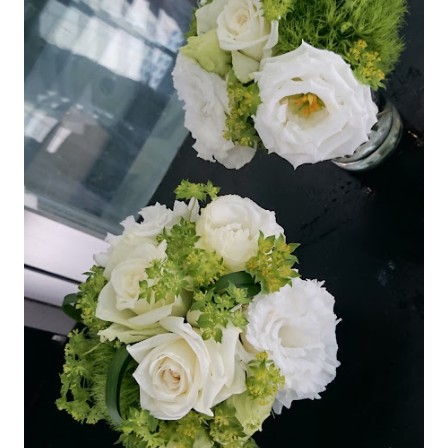
andromeda Alchemilla オリエンタルユリ（シベリア） リ
シアンサス アンスリューム ブプレニウム アセビ アルケミラ
Arrangement Tulips Sweet pea Carnation Hypericum
Green bell Pink Jasmine Leather fan チューリップ スイト
ピー カーネーション ヒペリカム グリーンベル ハゴロモジャ
スミン レザーファン Arrangement Rose (Eve Piazze)
Symphoricarpos albus Grape ivy バラ（イヴピアチェ）
シンフォリカルフォス グレープアイビー Arrangement
Rose Carnation Eustoma Sankirai Hagoromo Jasmine
Geranium バラ（イヴピアチェ） カーネーション トルコキ
キョウ サンキライ ハゴロモジャスミン ゼラニューム
Arrangement Rose Ammi visnaga（Green Mist）
buprenium tulip c...